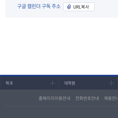
구글 캘린더 구독 주소
URL복사
인문과학대학
대학원
학과
대학원
국어국문학과
대학원
홈페이지이용안내
전화번호안내
채용안
영어영문학과
경영대학원
중어중문학과
프랑스언어문화학과