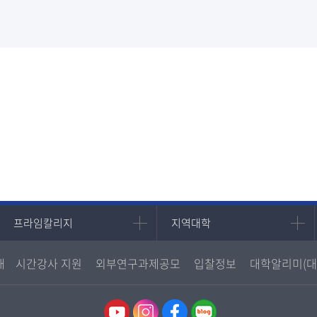
프라임칼리지
지역대학
프라임칼리지
지역대학
학사학위과정
지역대학 포털
내
시간강사 지원
외부연구과제공모
입찰정보
대학알리미(대
평생교육과정
서울지역대학
부산지역대학
대구경북지역대학