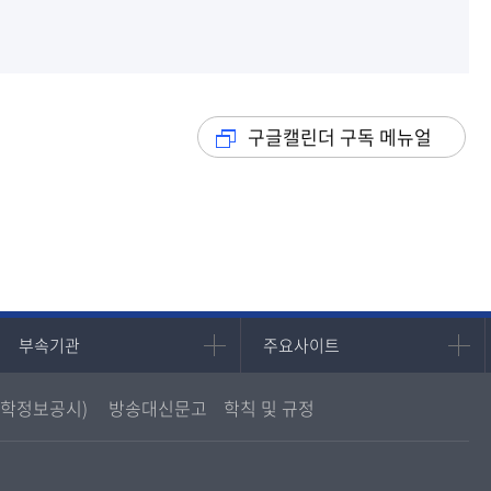
구글캘린더 구독 메뉴얼
부속기관
주요사이트
부속기관
주요사이트
중앙도서관
멘토링
학정보공시)
방송대신문고
학칙 및 규정
원격교육혁신연구원
진로심리상담
통합인문학연구소
교육정보화본부
디지털미디어센터
국립대학육성사업