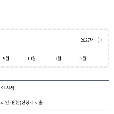
기금
기금
기금
기금
기금
중앙도서관
중앙도서관
중앙도서관
중앙도서관
중앙도서관
현재 페이지를 즐겨찾는 메뉴로
등록하시겠습니까?
메뉴추가
2027
년
9월
10월
11월
12월
라인 신청
라인 (원본)신청서 제출