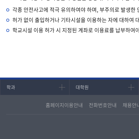
각종 안전사고에 적극 유의하여야 하며, 부주의로 발생한
허가 없이 출입하거나 기타시설을 이용하는 자에 대하여 
학교시설 이용 허가 시 지정된 계좌로 이용료를 납부하여야
인문과학대학
대학원
학과
대학원
국어국문학과
대학원
홈페이지이용안내
전화번호안내
채용안
영어영문학과
경영대학원
중어중문학과
프랑스언어문화학과
일본학과