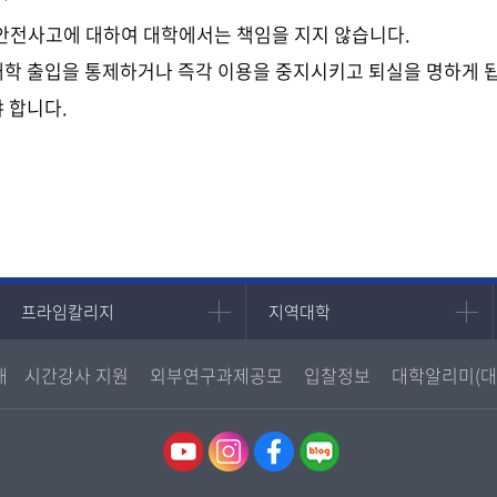
 안전사고에 대하여 대학에서는 책임을 지지 않습니다.
대학 출입을 통제하거나 즉각 이용을 중지시키고 퇴실을 명하게 
 합니다.
프라임칼리지
지역대학
프라임칼리지
지역대학
학사학위과정
지역대학 포털
내
시간강사 지원
외부연구과제공모
입찰정보
대학알리미(대
평생교육과정
서울지역대학
부산지역대학
대구경북지역대학
인천지역대학