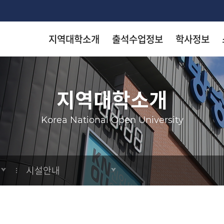
지역대학소개
출석수업정보
학사정보
착한 등
착한 등
착한 등
착한 등
착한 등
지역대학소개
arch
Korea National Open University
KN
KN
KN
KN
KN
시설안내
출판
출판
출판
출판
출판