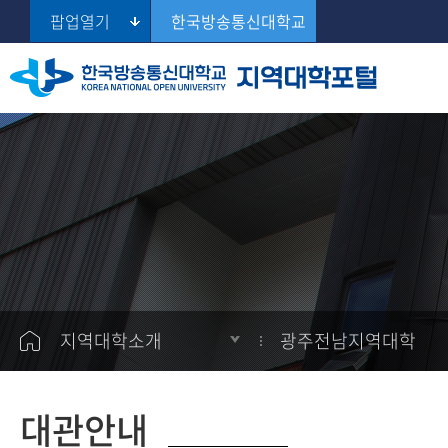
팝업열기
한국방송통신대학교
서울지역대학
출석수업자료실
대학일정
스터디룸 예약
공지사항
광주전남지역대학
Se
부산지역대학
출석수업일정
지역대학일정
스터디룸 관리
학생게시판
학장 인사말
대구경북지역대학
연혁
인터넷상담
학생활동소개
인천지역대학
부서안내
증명발급안내
광주전남지역대학
시설안내
대전충남지역대학
울산지역대학
지역대학소개
광주전남지역대학
오시는길
경기지역대학
광.전.지(블로그)
강원지역대학
MOU 체결안내
대관안내
충북지역대학