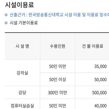
시설이용료
산출근거 : 한국방송통신대학교 시설 이용 및 이용료 징수
시설 기본이용료
시 설 명
수용인원
건 물 이용료
50인 미만
35,000
강의실
50인 이상
50,000
강당
300인 미만
500,000
컴퓨터실습실
50인 미만
40,000