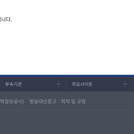
됩니다.
부속기관
주요사이트
부속기관
주요사이트
중앙도서관
멘토링
학정보공시)
방송대신문고
학칙 및 규정
원격교육혁신연구원
진로심리상담
통합인문학연구소
교육정보화본부
디지털미디어센터
국립대학육성사업
종합교육연수원
OpenVLab