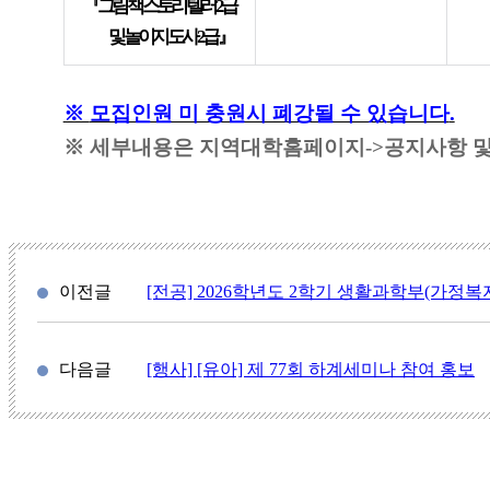
『
그림책 스토리텔러
2
급
및 놀이지도사
2
급
』
※
모집인원 미 충원시 폐강될 수 있습니다
.
※
세부내용은 지역대학홈페이지
->
공지사항 
이전글
[전공] 2026학년도 2학기 생활과학부(가
다음글
[행사] [유아] 제 77회 하계세미나 참여 홍보