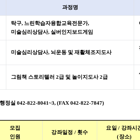
과정명
탁구
,
느린학습자융합교육전문가
,
미술심리상담사
,
실버인지보드게임
미술심리상담사
,
뇌운동 및 재활체조지도사
그림책 스토리텔러
2
급 및 놀이지도사
2
급
 행정실
042-822-8041~3, (FAX 042-822-7847)
모집
요일
/
강좌시
강좌일정
/
횟수
인원
(
장소
)