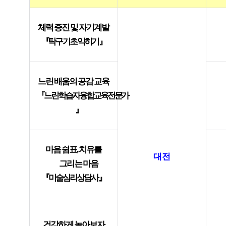
체력 증진 및 자기계발
『
탁구 기초 익히기
』
느린 배움의 공감 교육
『
느린학습자융합교육전문가
』
마음 쉼표
,
치유를
대전
그리는 마음
『
미술심리상담사
』
건강하게 놀아보자