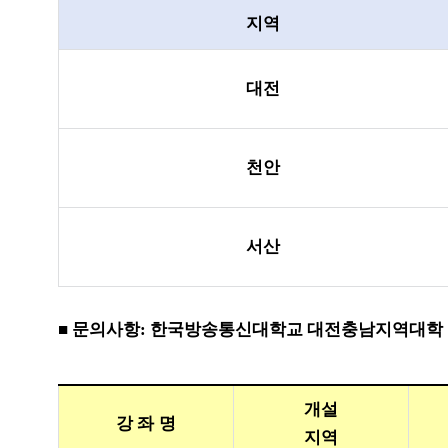
지역
대전
천안
서산
■
문의사항
:
한국방송통신대학교 대전충남지역대학
개설
강 좌 명
지역