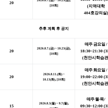
2026.8.7.(
금
) ~ 10.23(
금
),
20
[10
회
]
(
지역대학
404
호강의실
추후 계획 후 공지
매주 금요일
/
2026.8.7.(
금
) ~ 10.23(
금
),
20
18:30~21:30 (3
[10
회
]
(
천안시학습
매주 화요일
/
2026.8.11.(
화
) ~
20
19:00~22:00 (3
10.13(
화
), [10
회
]
(
천안시학습
매주 월
·
목
/
2026.8.3(
월
) ~ 9.7(
월
),
15
09:30~12:00 (3