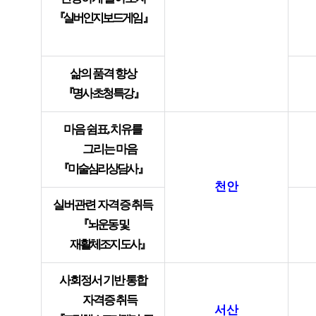
『
실버인지보드게임
』
삶의 품격 향상
『
명사 초청 특강
』
마음 쉼표
,
치유를
그리는 마음
『
미술심리상담사
』
천안
실버관련 자격증 취득
『
뇌운동 및
재활체조지도사
』
사회정서 기반 통합
자격증 취득
서산