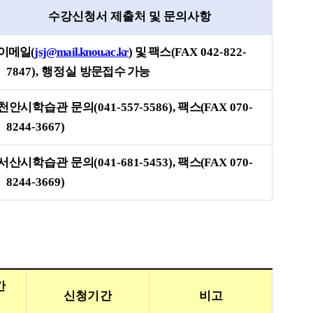
수강신청서 제출처 및 문의사항
이메일
(
jsj@mail.knou.ac.kr
)
및 팩스
(
FAX 042-822-
7847),
행정실
방문접수 가능
천안시학습관 문의
(041-557-5586),
팩스
(
FAX 070-
8244-3667)
서산시학습관 문의
(041-681-5453),
팩스
(
FAX 070-
8244-3669)
간
신청기간
비고