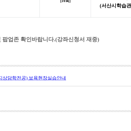
[10
회
]
(
서산시학습
및 팝업존 확인바랍니다
.(
강좌신청서 재중
)
정복지상담학전공) 보육현장실습안내