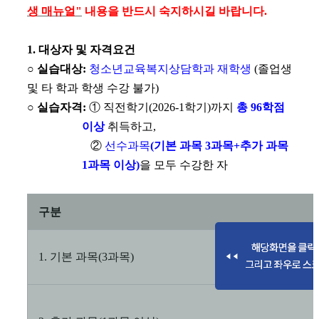
생 매뉴얼
"
내용을
반드시 숙지하시길 바랍니다
.
1.
대상자 및 자격요건
○
실습대상
:
청소년교육복지상담학과
재학생
(
졸업생
및
타 학과 학생 수강
불가
)
○
실습자격
:
①
직전학기
(2026-1
학기
)
까지
총
96
학점
이상
취득하고
,
②
선
수과목
(
기본 과목
3
과목
+
추가
과목
1
과목 이상
)
을 모두 수강한 자
구분
1.
기본
과목
(3
과목
)