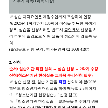
2.
추가
과목
(1
과목 이상
)
※
실습 자격요건은
계절수업
까지 포함하여 인정
※
2026
년
1
학기까지
130
학점 이상을 취득한 학생의
경우
,
실습을 신청하려면 반드시
졸업유보
신청을 하
여 추후에 졸업으로 인해 실습이 취소되지 않도록 유
의
(
졸업유보 신청 문의
:
학사운영과
02-3668-4197)
2.
신청
순서
:
실습기관 직접 섭외
→
실습
신청
→
2
학기
수강
신청
(
청소년기관 현장실습 교과목 수강신청 필수
)
※
실습 신청 전
,
실습 기관을
직접
섭외해야 함
(
2026
학년도 청소년기관 현장실습 학생
매뉴얼
2-3
페이지
‘2.
『
청소년기관 현장실습
』
’
신청 참고
)
※ 「
청소년기관 현장실습
」
교과목을 이수하기 위해
실습 신청
서는
①
(
기관장 직인이 날인된
실습
신청