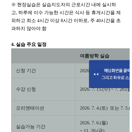
※
현장실습은 실습지도자의 근로시간 내에 실시하
고
,
하루에 이수 가능한 시간은 식사 등 휴게시간을 제
외하고 최소
4
시간 이상
8
시간 이하로
,
주
40
시간을 초
과하지 않아야 함
4.
실습 주요 일정
여름방학 실습
신청 기간
2026. 5. 20.(
수
) ~ 5. 29.(
금
수강 신청
2026. 7. 15.(
수
) ~ 7. 20.(
월
오리엔테이션
2026. 7. 4.(
토
)
또는
7. 5.(
2026. 7. 6.(
월
)
실습가능 기간
~ 11. 20.(
금
)