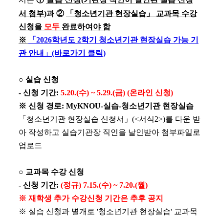
서
첨부
)
과
②
「
청소년기관 현장실습
」
교과목 수강
신청을
모두
완료하여야 함
※
「2026학년도 2학기 청소년기관 현장실습 가능 기
관 안내」(바로가기 클릭)
○
실습 신청
-
신청 기간
:
5.20.(
수
) ~ 5.29.(
금
) (
온라인 신청
)
※
신청 경로
: MyKNOU-
실습
-
청소년기관 현장실습
「
청소년기관 현장실습 신청서
」
(<
서식
2>)
를 다운 받
아 작성하고
실습기관장 직인을 날인받아
첨부파일로
업로드
○
교과목 수강 신청
-
신청 기간
:
(
정규
) 7.15.(
수
) ~ 7.20.(
월
)
※
재학생 추가 수강신청 기간은 추후 공지
※
실습 신청과 별개로
'
청소년기관 현장실습
'
교과목